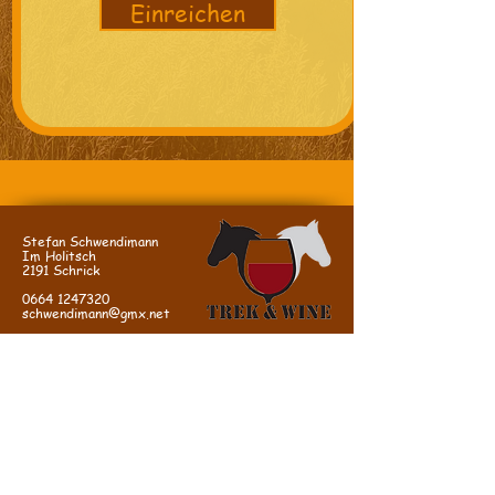
Einreichen
Stefan Schwendimann
Im Holitsch
2191 Schrick
0664 1247320
schwendimann@gmx.net
ANFAHRT:
Wir befinden uns in Schrick im Weinviertel nahe
Mistelbach, leicht und rasch über die Nordautobahn A5
von Wien zu erreichen.
A5, Abfahrt Schrick, in Schrick 1. Straße links
(=Hobersdorferstr, Schild: "Sportplatz"), ca 300m dann: